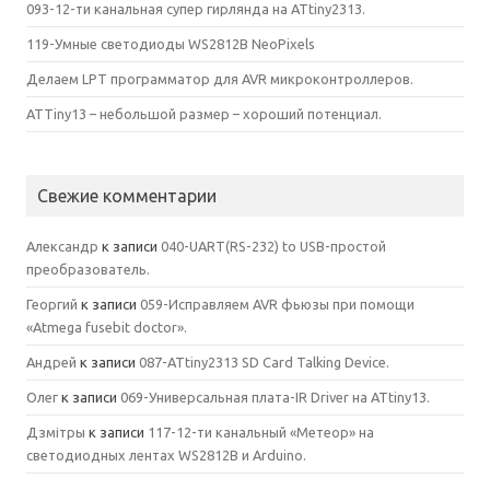
093-12-ти канальная супер гирлянда на ATtiny2313.
119-Умные светодиоды WS2812B NeoPixels
Делаем LPT программатор для AVR микроконтроллеров.
ATTiny13 – небольшой размер – хороший потенциал.
Свежие комментарии
Александр
к записи
040-UART(RS-232) to USB-простой
преобразователь.
Георгий
к записи
059-Исправляем AVR фьюзы при помощи
«Atmega fusebit doctor».
Андрей
к записи
087-ATtiny2313 SD Card Talking Device.
Олег
к записи
069-Универсальная плата-IR Driver на ATtiny13.
Дзмітры
к записи
117-12-ти канальный «Метеор» на
светодиодных лентах WS2812B и Arduino.