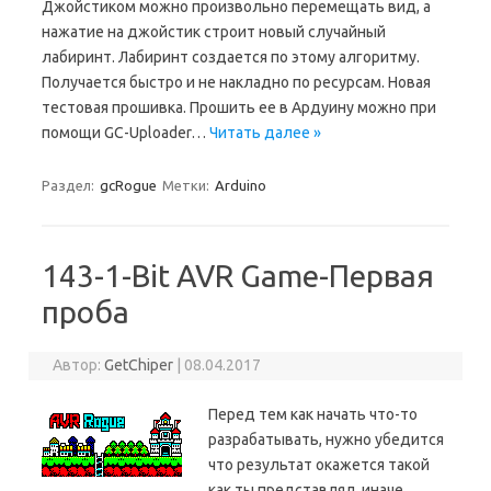
Джойстиком можно произвольно перемещать вид, а
нажатие на джойстик строит новый случайный
лабиринт. Лабиринт создается по этому алгоритму.
Получается быстро и не накладно по ресурсам. Новая
тестовая прошивка. Прошить ее в Ардуину можно при
помощи GC-Uploader…
Читать далее »
Раздел:
gcRogue
Метки:
Arduino
143-1-Bit AVR Game-Первая
проба
Автор:
GetChiper
|
08.04.2017
Перед тем как начать что-то
разрабатывать, нужно убедится
что результат окажется такой
как ты представлял, иначе