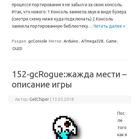
процессе портирования я не забыл и за свою консоль.
Итак, что нового: 1 Консоль заимела звук в виде бузера
(смотри схему ниже куда подключать) 2 Консоль
заимела портированную библиотеку…
Читать далее »
Раздел:
gcConsole
Метки:
Arduino
,
ATmega328
,
Game
,
OLED
152-gcRogue:жажда мести –
описание игры
Автор:
GetChiper
|
13.05.2018
Пос
ле
того
как я