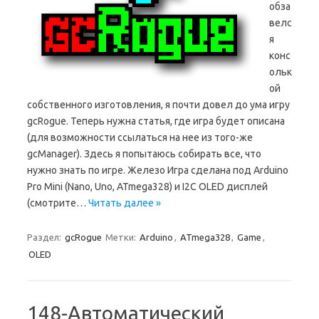
обза
велс
я
конс
ольк
ой
собственного изготовления, я почти довел до ума игру
gcRogue. Теперь нужна статья, где игра будет описана
(для возможности ссылаться на нее из того-же
gcManager). Здесь я попытаюсь собирать все, что
нужно знать по игре. Железо Игра сделана под Arduino
Pro Mini (Nano, Uno, ATmega328) и I2C OLED дисплей
(смотрите…
Читать далее »
Раздел:
gcRogue
Метки:
Arduino
,
ATmega328
,
Game
,
OLED
148-Автоматический