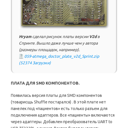
Hryam
сделал рисунок платы версии
V2d
в
Спринте. Вышло даже лучше чем у автора
(размеры площадок, например).
059-atmega_doctor_plate_v2d_Sprint.zip
(52374 Загрузки)
ПЛАТА ДЛЯ SMD КОМПОНЕНТОВ.
Появилась версия платы для SMD компонентов
(товарисщь Shuffle постарался) . В этой плате нет
панелек под «пациентов» есть только разъем для
подключения адаптеров. Все «пациенты» включаются
через адаптеры. Добавлен преобразователь UART to