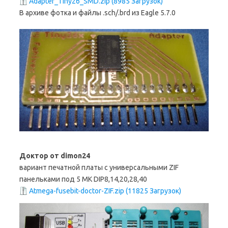
Adapter_Tiny26_SMD.zip (8985 Загрузок)
В архиве фотка и файлы .sch/.brd из Eagle 5.7.0
Доктор от dimon24
вариант печатной платы с универсальными ZIF
панельками под 5 МК DIP8,14,20,28,40
Atmega-fusebit-doctor-ZIF.zip (11825 Загрузок)