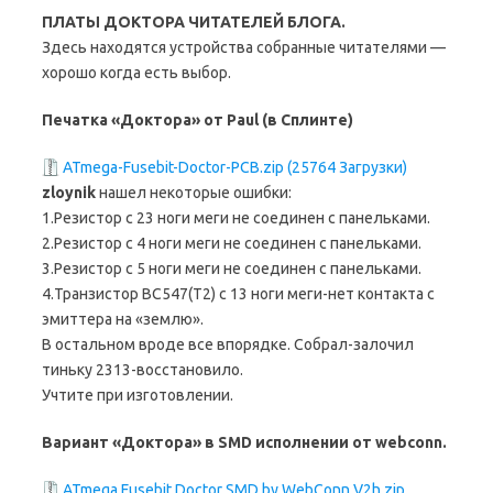
ПЛАТЫ ДОКТОРА ЧИТАТЕЛЕЙ БЛОГА.
Здесь находятся устройства собранные читателями —
хорошо когда есть выбор.
Печатка «Доктора» от Paul (в Сплинте)
ATmega-Fusebit-Doctor-PCB.zip (25764 Загрузки)
zloynik
нашел некоторые ошибки:
1.Резистор с 23 ноги меги не соединен с панельками.
2.Резистор с 4 ноги меги не соединен с панельками.
3.Резистор с 5 ноги меги не соединен с панельками.
4.Транзистор BC547(Т2) с 13 ноги меги-нет контакта с
эмиттера на «землю».
В остальном вроде все впорядке. Собрал-залочил
тиньку 2313-восстановило.
Учтите при изготовлении.
Вариант «Доктора» в SMD исполнении от webconn.
ATmega Fusebit Doctor SMD by WebConn V2h.zip