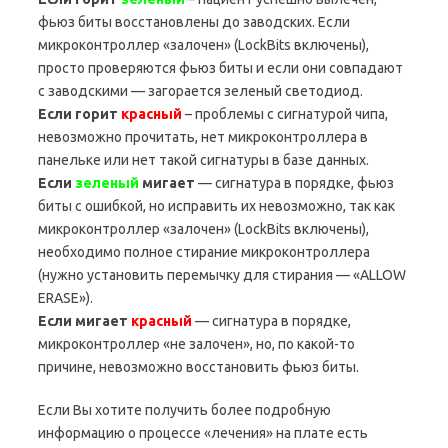
фьюз биты восстановлены до заводских. Если
микроконтроллер «залочен» (LockBits включены),
просто проверяются фьюз биты и если они совпадают
с заводскими — загорается зеленый светодиод.
Если горит
красный
– проблемы с сигнатурой чипа,
невозможно прочитать, нет микроконтроллера в
панельке или нет такой сигнатуры в базе данных.
Если
зеленый
мигает
— сигнатура в порядке, фьюз
биты с ошибкой, но исправить их невозможно, так как
микроконтроллер «залочен» (LockBits включены),
необходимо полное стирание микроконтроллера
(нужно установить перемычку для стирания — «ALLOW
ERASE»).
Если мигает
красный
— сигнатура в порядке,
микроконтроллер «не залочен», но, по какой-то
причине, невозможно восстановить фьюз биты.
Если Вы хотите получить более подробную
информацию о процессе «лечения» на плате есть