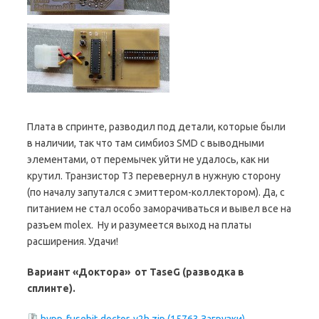
Плата в спринте, разводил под детали, которые были
в наличии, так что там симбиоз SMD с выводными
элементами, от перемычек уйти не удалось, как ни
крутил. Транзистор T3 перевернул в нужную сторону
(по началу запутался с эмиттером-коллектором). Да, с
питанием не стал особо заморачиваться и вывел все на
разъем molex. Ну и разумеется выход на платы
расширения. Удачи!
Вариант «Доктора» от TaseG (разводка в
сплинте).
hvpp-fusebit-doctor-v2h.zip (15763 Загрузки)