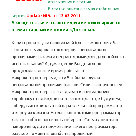
обновления в статью.
В статье описана самая стабильная
версия
Update №9. от 13.03.2011.
В конце статьи есть последняя версия и архив со
всеми старыми версиями «Доктора».
Хочу спросить у читающих мой блог — много ли у Вас
скопилось микроконтроллеров с неправильно
прошитыми фьзами и непригодными для дальнейшего
использования? Я думаю, если Вы довольно
продолжительное время работаете с
микроконтроллерами, то у Вас были случаи
неправильной прошивки фьюзов. Свои «запорченные»
микроконтроллеры я складывал в специальную
коробочку с надеждой на то, что когда-то, в будущем,
соберу высоковольтный параллельный программатор
и верну их к жизни. Но высоковольтный программатор
как-то особо не хотелось собирать. Схема довольно
наворочена, да и применение такого программатора
разовое – оживить ошибочно прошитый