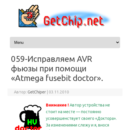
Перейти к содержимому
059-Исправляем AVR
фьюзы при помощи
«Atmega fusebit doctor».
Автор:
GetChiper
|
03.11.2010
Внимание !
Автор устройства не
стоит на месте — постоянно
усовершенствует своего «Доктора».
За изменениями слежу и я, внося