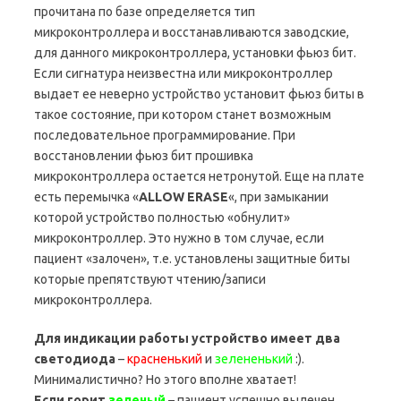
прочитана по базе определяется тип
микроконтроллера и восстанавливаются заводские,
для данного микроконтроллера, установки фьюз бит.
Если сигнатура неизвестна или микроконтроллер
выдает ее неверно устройство установит фьюз биты в
такое состояние, при котором станет возможным
последовательное программирование. При
восстановлении фьюз бит прошивка
микроконтроллера остается нетронутой. Еще на плате
есть перемычка «
ALLOW ERASE
«, при замыкании
которой устройство полностью «обнулит»
микроконтроллер. Это нужно в том случае, если
пациент «залочен», т.е. установлены защитные биты
которые препятствуют чтению/записи
микроконтроллера.
Для индикации работы устройство имеет два
светодиода
–
красненький
и
зелененький
:).
Минималистично? Но этого вполне хватает!
Если горит
зеленый
– пациент успешно вылечен,