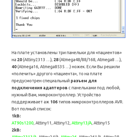
На плате установлены три панельки для «пациентов»
на
20
(Attiny2313 …),
28
(Atmega48/88/168, Atmega8 …),
40
(Atmega16, Atmega8535 …) ножек. Если Вы решили
«полечить» другого «пациента», то на плате
предусмотрен специальный
разъем для
подключения адаптеров
с панельками под любой,
нужный Вам, микроконтроллер. Устройство
поддерживает аж
106
типов микроконтроллеров AVR.
Вот полный список:
1kB:
AT90s1200
, Attiny11, Attiny12,
Attiny13/A
, Attiny15
2kB: