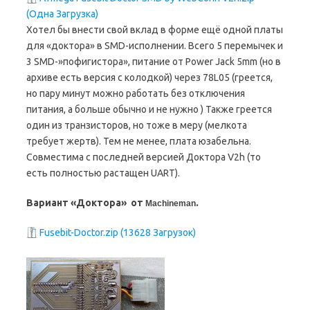
(Одна Загрузка)
Хотел бы внести свой вклад в форме ещё одной платы
для «доктора» в SMD-исполнении. Всего 5 перемычек и
3 SMD-»пофигистора», питание от Power Jack 5mm (но в
архиве есть версия с колодкой) через 78L05 (греется,
но пару минут можно работать без отключения
питания, а больше обычно и не нужно ) Также греется
один из транзисторов, но тоже в меру (мелкота
требует жертв). Тем не менее, плата юзабельна.
Совместима с последней версией Доктора V2h (то
есть полностью растащен UART).
Вариант «Доктора» от
.
Machineman
Fusebit-Doctor.zip (13628 Загрузок)