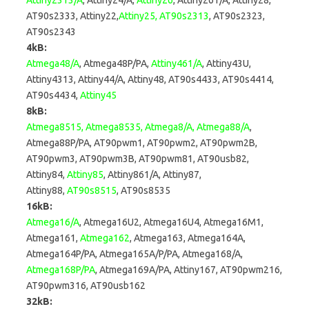
Attiny2313/A
, Attiny24/A,
Attiny26
, Attiny261/A, Attiny28,
AT90s2333, Attiny22,
Attiny25, AT90s2313
, AT90s2323,
AT90s2343
4kB:
Atmega48/A
, Atmega48P/PA,
Attiny461/A
, Attiny43U,
Attiny4313, Attiny44/A, Attiny48, AT90s4433, AT90s4414,
AT90s4434,
Attiny45
8kB:
Atmega8515, Atmega8535, Atmega8/A, Atmega88/A
,
Atmega88P/PA, AT90pwm1, AT90pwm2, AT90pwm2B,
AT90pwm3, AT90pwm3B, AT90pwm81, AT90usb82,
Attiny84,
Attiny85
, Attiny861/A, Attiny87,
Attiny88,
AT90s8515
, AT90s8535
16kB:
Atmega16/A
, Atmega16U2, Atmega16U4, Atmega16M1,
Atmega161,
Atmega162
, Atmega163, Atmega164A,
Atmega164P/PA, Atmega165A/P/PA, Atmega168/A,
Atmega168P/PA
, Atmega169A/PA, Attiny167, AT90pwm216,
AT90pwm316, AT90usb162
32kB: