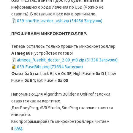
USB TF232RL, а значит Доктор будет выдавать
информацию о ходе лечения по USB (можно не
ставить). В остальном все как в оригинале.
059-shuffle_avrdoc_usb.zip (54456 Загрузок)
ПРОШИВАЕМ МИКРОКОНТРОЛЛЕР.
Теперь осталось только прошить микроконтроллер
ATmega8
и устройство готово!
atmega_fusebit_doctor_2.09_m8.zip (51330 Загрузок)
059-FuseBits.png (73894 Загрузки)
Фьюз байты:
Lock Bits =
0x 3F
; High Fuse =
0x D1
; Low
Fuse =
0x E1
; Ext. Fuse =
0x 00
Напоминаю:Для Algorithm Builder и UniProf галочки
ставятся как на картинке.
Для PonyProg, AVR Studio, SinaProg галочки ставятся
инверсно.
Как программировать микроконтроллеры читаем
в
FAQ.