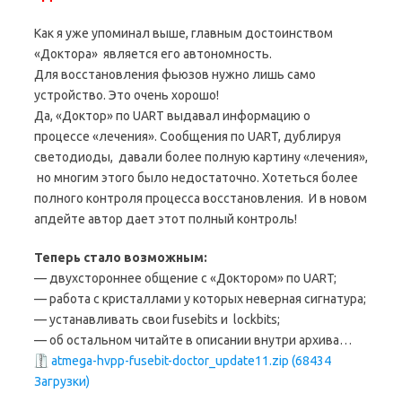
Как я уже упоминал выше, главным достоинством
«Доктора» является его автономность.
Для восстановления фьюзов нужно лишь само
устройство. Это очень хорошо!
Да, «Доктор» по UART выдавал информацию о
процессе «лечения». Сообщения по UART, дублируя
светодиоды, давали более полную картину «лечения»,
но многим этого было недостаточно. Хотеться более
полного контроля процесса восстановления. И в новом
апдейте автор дает этот полный контроль!
Теперь стало возможным:
— двухстороннее общение с «Доктором» по UART;
— работа с кристаллами у которых неверная сигнатура;
— устанавливать свои fusebits и lockbits;
— об остальном читайте в описании внутри архива…
atmega-hvpp-fusebit-doctor_update11.zip (68434
Загрузки)