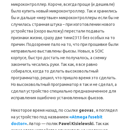
микроконтроллер. Короче, всегда проще (и дешевле)
было купить новый микроконтроллер. Так и хранились
бы и дальше «мертвые» микроконтроллеры если бы не
случилась странная штука – при изготовлении нового
устройства (скоро выложу) перестали подавать
признаки жизни, сразу две тини2313 без особых на то
причин. Подозрение пало на то, что при прошивке были
неправильно выставлены фьюзы. Новых, в SOIC
корпусе, быстро достать не получалось, а схемку
закончить чесались руки. Так как, я все равно
собирался, когда то делать высоковольтный
программатор, решил, что пришло время это сделать.
Но высоковольтный программатор я так и не сделал, а
сделал устройство специально предназначенное для
исправления ошибочно установленных фьюзов.
Некоторое время назад, по ссылке
geovas
, я поглядел
на устройство под названием
«Atmega fusebit
doctor»
.
Автор — поляк
Pawel Kisielewski.
Так как