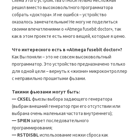
схема этого устройства относительно несложная
решил вместо высоковольтного программатора
собрать «доктора». И не ошибся – устройство
оказалось замечательным! Не могу не поделиться
своими впечатлениями о «Atmega fusebit doctor», так
как в этом проекте есть много вещей, которые я ценю.
Что интересного есть в «Atmega fusebit doctor»?
Как Вы поняли – это не совсем высоковольтный
программатор. Это устройство предназначено только
для одной цели – вернуть к «жизни» микроконтроллер
с неправильно прошитыми фьзами.
Такими фьюзами могут быть:
— CKSEL
фьюзы выбора задающего генератора
(выбран внешний генератор при его отсутствии или
выбрана очень маленькая частота внутреннего);
— SPIEN
запрет последовательного
программирования;
— RSTDISBL
использование ножки сброса как