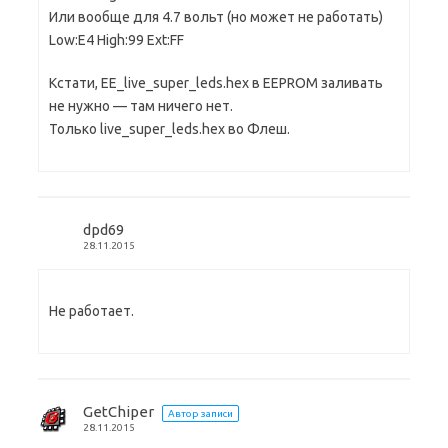
Или вообще для 4.7 вольт (но может не работать)
Low:E4 High:99 Ext:FF
Кстати, ЕЕ_live_super_leds.hex в EEPROM заливать
не нужно — там ничего нет.
Только live_super_leds.hex во Флеш.
dpd69
28.11.2015
Не работает.
GetChiper
Автор записи
28.11.2015