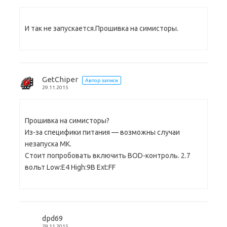
И так не запускается.Прошивка на симисторы.
GetChiper
Автор записи
29.11.2015
Прошивка на симисторы?
Из-за специфики питания — возможны случаи
незапуска МК.
Стоит попробовать включить BOD-контроль. 2.7
вольт Low:E4 High:9B Ext:FF
dpd69
29.11.2015