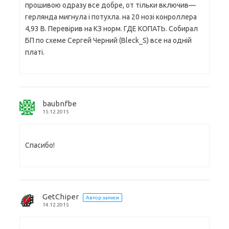
прошивою одразу все добре, от тільки включив—
герлянда мигнула і потухла. на 20 нозі конроллера
4,93 В. Перевірив на КЗ норм. ГДЕ КОПАТЬ. Собирал
БП по схеме Сергей Черний (Bleck_S) все на одній
платі.
baubnfbe
15.12.2015
Спасибо!
GetChiper
Автор записи
14.12.2015