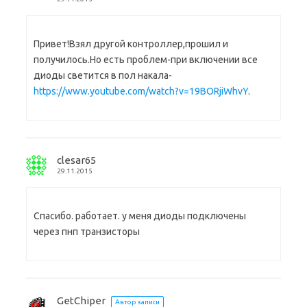
Привет!Взял другой контроллер,прошил и
получилось.Но есть проблем-при включении все
диоды светится в пол накала-
https://www.youtube.com/watch?v=19BORjiWhvY
.
clesar65
29.11.2015
Спасибо. работает. у меня диоды подключены
через пнп транзисторы
GetChiper
Автор записи