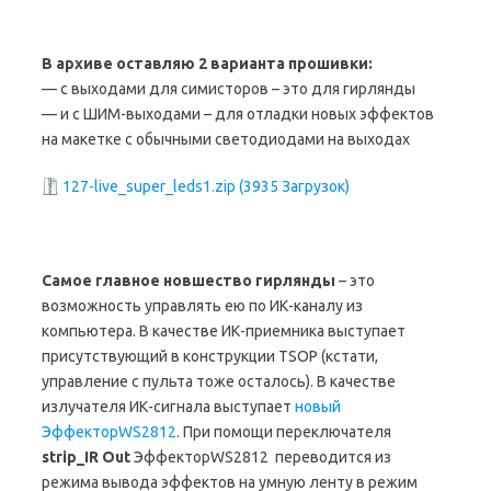
В архиве оставляю 2 варианта прошивки:
— с выходами для симисторов – это для гирлянды
— и с ШИМ-выходами – для отладки новых эффектов
на макетке с обычными светодиодами на выходах
127-live_super_leds1.zip (3935 Загрузок)
Самое главное новшество гирлянды
– это
возможность управлять ею по ИК-каналу из
компьютера. В качестве ИК-приемника выступает
присутствующий в конструкции TSOP (кстати,
управление с пульта тоже осталось). В качестве
излучателя ИК-сигнала выступает
новый
ЭффекторWS2812
. При помощи переключателя
strip
_
IR
Out
ЭффекторWS2812 переводится из
режима вывода эффектов на умную ленту в режим