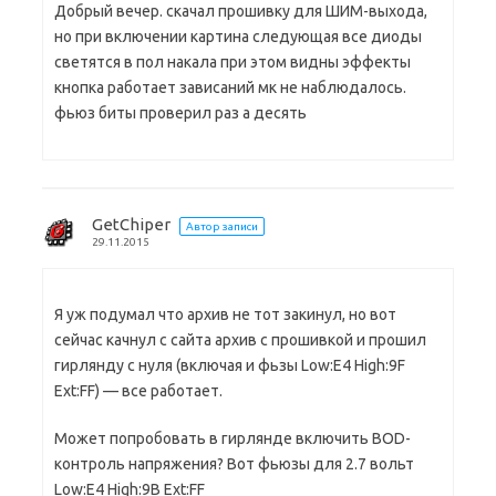
Добрый вечер. скачал прошивку для ШИМ-выхода,
но при включении картина следующая все диоды
светятся в пол накала при этом видны эффекты
кнопка работает зависаний мк не наблюдалось.
фьюз биты проверил раз а десять
GetChiper
Автор записи
29.11.2015
Я уж подумал что архив не тот закинул, но вот
сейчас качнул с сайта архив с прошивкой и прошил
гирлянду с нуля (включая и фьзы Low:E4 High:9F
Ext:FF) — все работает.
Может попробовать в гирлянде включить BOD-
контроль напряжения? Вот фьюзы для 2.7 вольт
Low:E4 High:9B Ext:FF