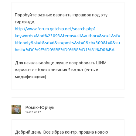
Поробуйте разные варианты прошвок под эту
гирлянду.
http://www.forum.getchip.net/search.php?
keywords=Mod%23093&terms=all&author=&sc=1&sf=
titleonly&sk=t&sd=d&sr=posts&st=0&ch=300&t=0&su
bmit=%D0%9F%D0%BE%D0%B8%D1%81%D0%BA
Для начала вообще лучше попробовать ШИМ
вариант от блока питания 5 вольт (есть в
модификациях)
Ромік-Юрчук
14.02.2017
Добрий день. Все зібрав контр. прошив новою