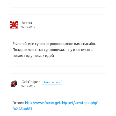
Archa
02.12.2015
Евгений, все супер, огроооооомное вам спасибо.
Поздравляю с наступающими… ну и конечно в
новом году-новых идей.
GetChiper
Автор записи
02.12.2015
Готово
http://www.forum.getchip.net/viewtopic.php?
f=24&t=683