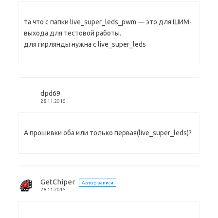
та что с папки live_super_leds_pwm — это для ШИМ-
выхода для тестовой работы.
для гирлянды нужна с live_super_leds
dpd69
28.11.2015
А прошивки оба или только первая(live_super_leds)?
GetChiper
Автор записи
28.11.2015