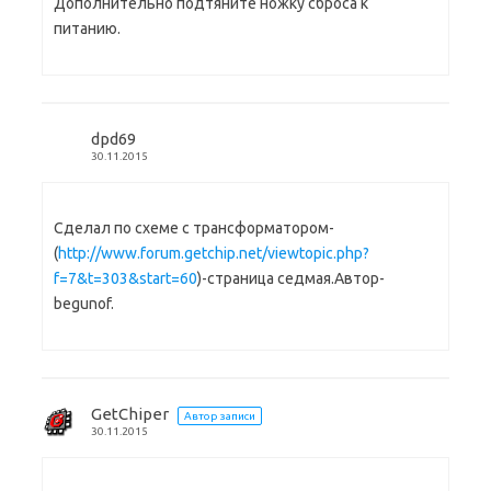
Дополнительно подтяните ножку сброса к
питанию.
dpd69
30.11.2015
Сделал по схеме с трансформатором-
(
http://www.forum.getchip.net/viewtopic.php?
f=7&t=303&start=60
)-страница седмая.Автор-
begunof.
GetChiper
Автор записи
30.11.2015