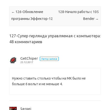
Навигация по записям
←
126-Обновление
128-Начало работы с 105
программы Эффектор-12
Bender
→
127-Супер гирлянда управляемая с компьютера
:
48 комментариев
GetChiper
Автор записи
25.12.2017
Нужно ставить столько чтобы на МК было не
больше 6 вольт и не меньше 4.
Sergei