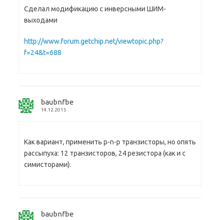
Сделал модификацию с инверсными ШИМ-
выходами
http://www.forum.getchip.net/viewtopic.php?
f=24&t=688
baubnfbe
14.12.2015
Как вариант, применить p-n-p транзисторы, но опять
рассыпуха: 12 транзисторов, 24 резистора (как и с
симисторами).
baubnfbe