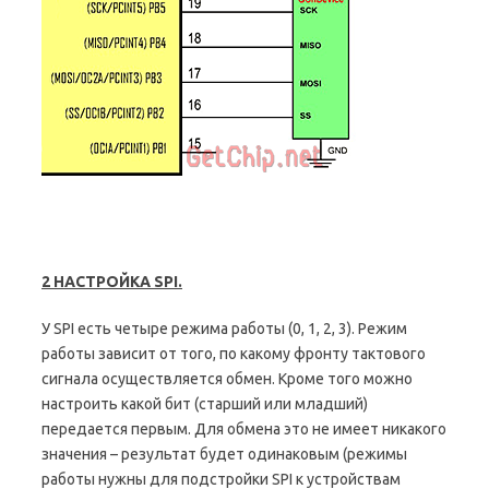
2 НАСТРОЙКА SPI.
У SPI есть четыре режима работы (0, 1, 2, 3). Режим
работы зависит от того, по какому фронту тактового
сигнала осуществляется обмен. Кроме того можно
настроить какой бит (старший или младший)
передается первым. Для обмена это не имеет никакого
значения – результат будет одинаковым (режимы
работы нужны для подстройки SPI к устройствам