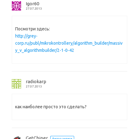
Igor60
27.07.2013
Посмотри здесь:
http://grey-
corp.ru/publ/mikrokontrollery/algorithm_builder/massiv
y_v_algorithmbuilder/2-1-0-42
radiokarp
27.07.2013
как наиболее просто это сделать?
GetChiper
Автор записи