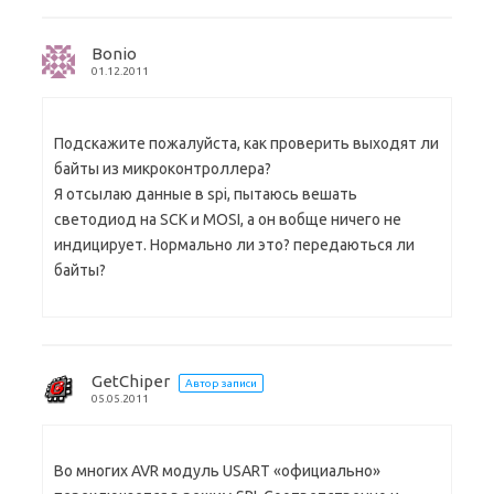
Bonio
01.12.2011
Подскажите пожалуйста, как проверить выходят ли
байты из микроконтроллера?
Я отсылаю данные в spi, пытаюсь вешать
светодиод на SCK и MOSI, а он вобще ничего не
индицирует. Нормально ли это? передаються ли
байты?
GetChiper
Автор записи
05.05.2011
Во многих AVR модуль USART «официально»