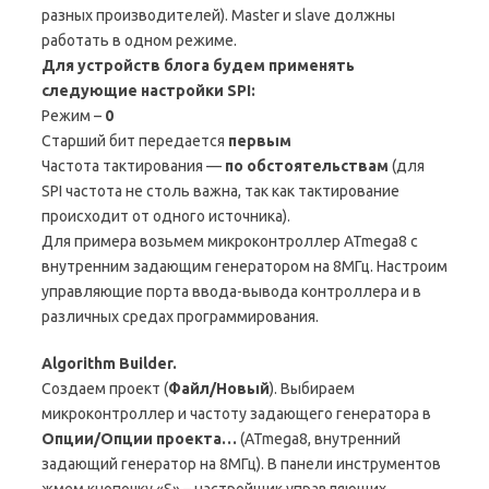
разных производителей). Master и slave должны
работать в одном режиме.
Для устройств блога будем применять
следующие настройки SPI:
Режим –
0
Старший бит передается
первым
Частота тактирования —
по обстоятельствам
(для
SPI частота не столь важна, так как тактирование
происходит от одного источника).
Для примера возьмем микроконтроллер ATmega8 с
внутренним задающим генератором на 8МГц. Настроим
управляющие порта ввода-вывода контроллера и в
различных средах программирования.
Algorithm Builder.
Создаем проект (
Файл/Новый
). Выбираем
микроконтроллер и частоту задающего генератора в
Опции/Опции проекта…
(ATmega8, внутренний
задающий генератор на 8МГц). В панели инструментов
жмем кнопочку «S» – настройщик управляющих