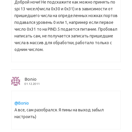
Доброй ночи! Не подскажите как можно принять по
spi 13 чисел(числа 0х30 и 0х31) и в зависимости от
пришедшего числа на определенных ножках портов
подавался уровень 0 или 1, например если первое
число 0х31 то на PIND.5 подается питание. Пробовал
написать сам, не получается записать пришедшие
числа в массив для обработки, работало только с
одним числом.
Bonio
01.12.2011
@Bonio
А все, сам разобрался. Я пины на выход забыл
настроить)