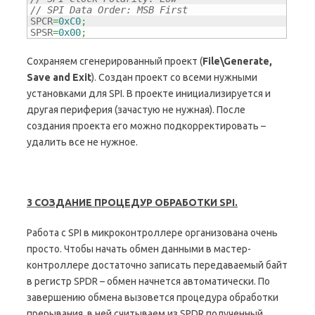
// SPI Data Order: MSB First
SPCR
=
0xC0
;
SPSR
=
0x00
;
Сохраняем сгенерированный проект (
File\Generate,
Save and Exit
). Создан проект со всеми нужными
установками для SPI. В проекте инициализируется и
другая периферия (зачастую не нужная). После
создания проекта его можно подкорректировать –
удалить все не нужное.
3 СОЗДАНИЕ ПРОЦЕДУР ОБРАБОТКИ SPI.
Работа с SPI в микроконтроллере организована очень
просто. Чтобы начать обмен данными в мастер-
контроллере достаточно записать передаваемый байт
в регистр SPDR – обмен начнется автоматически. По
завершению обмена вызовется процедура обработки
прерывания, в ней считываем из SPDR полученный