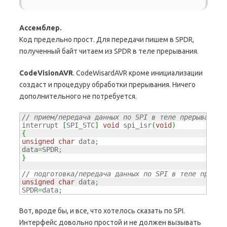
Ассемблер.
Код предельно прост. Для передачи пишем в SPDR,
полученный байт читаем из SPDR в теле прерывания.
CodeVisionAVR
. CodeWisardAVR кроме инициализации
создаст и процедуру обработки прерывания. Ничего
дополнительного не потребуется.
// прием/передача данных по SPI в теле прерывания
interrupt 
[
SPI_STC
]
void
 spi_isr
(
void
)
{
unsigned
char
 data
;
data
=
SPDR
;
}
// подготовка/передача данных по SPI в теле програ
unsigned
char
 data
;
SPDR
=
data
;
Вот, вроде бы, и все, что хотелось сказать по SPI.
Интерфейс довольно простой и не должен вызывать