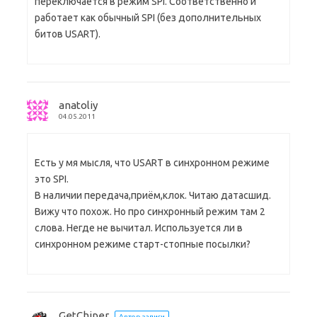
переключается в режим SPI. Соответственно и
работает как обычный SPI (без дополнительных
битов USART).
anatoliy
04.05.2011
Есть у мя мысля, что USART в синхронном режиме
это SPI.
В наличии передача,приём,клок. Читаю датасшид.
Вижу что похож. Но про синхронный режим там 2
слова. Негде не вычитал. Используется ли в
синхронном режиме старт-стопные посылки?
GetChiper
Автор записи