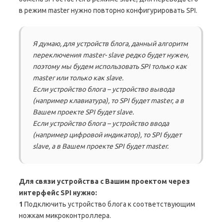
в режим master нужно повторно конфигурировать SPI.
Я думаю, для устройств блога, данный алгоритм
переключения master- slave редко будет нужен,
поэтому мы будем использовать SPI только как
master или только как slave.
Если устройство блога – устройство вывода
(например клавиатура), то SPI будет master, а в
Вашем проекте SPI будет slave.
Если устройство блога – устройство ввода
(например цифровой индикатор), то SPI будет
slave, а в Вашем проекте SPI будет master.
Для связи устройства с Вашим проектом через
интерфейс SPI нужно:
1
Подключить устройство блога к соответствующим
ножкам микроконтроллера.