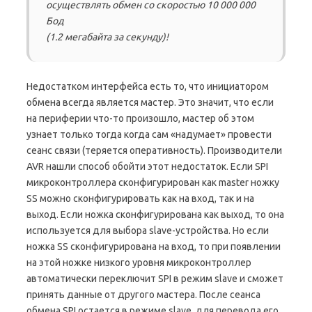
осуществлять обмен со скоростью 10 000 000
Бод
(1.2 мегабайта за секунду)!
Недостатком интерфейса есть то, что инициатором
обмена всегда является мастер. Это значит, что если
на периферии что-то произошло, мастер об этом
узнает только тогда когда сам «надумает» провести
сеанс связи (теряется оперативность). Производители
AVR нашли способ обойти этот недостаток. Если SPI
микроконтроллера сконфигурирован как master ножку
SS можно сконфигурировать как на вход, так и на
выход. Если ножка сконфигурирована как выход, то она
используется для выбора slave-устройства. Но если
ножка SS сконфигурирована на вход, то при появлении
на этой ножке низкого уровня микроконтроллер
автоматически переключит SPI в режим slave и сможет
принять данные от другого мастера. После сеанса
обмена SPI остается в режиме slave, для перевода его