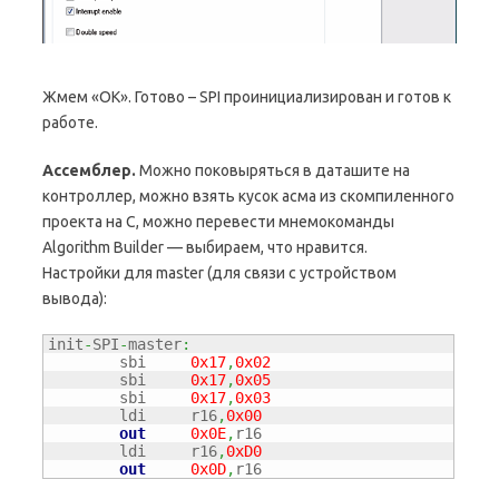
Жмем «ОК». Готово – SPI проинициализирован и готов к
работе.
Ассемблер.
Можно поковыряться в даташите на
контроллер, можно взять кусок асма из скомпиленного
проекта на С, можно перевести мнемокоманды
Algorithm Builder — выбираем, что нравится.
Настройки для master (для связи с устройством
вывода):
init
-
SPI
-
master
:
	sbi	
0x17
,
0x02
	sbi	
0x17
,
0x05
	sbi	
0x17
,
0x03
	ldi	r16
,
0x00
out
0x0E
,
r16

	ldi	r16
,
0xD0
out
0x0D
,
r16