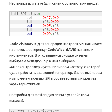
Настройки для slave (для связи с устройством ввода):
init
-
SPI
-
slave
:
	sbi	
0x17
,
0x04
	ldi	r16
,
0x00
out
0x0E
,
r16

	ldi	r16
,
0xC0
out
0x0D
,
r16
CodeVisionAVR
. Для генерации настроек SPI, нажимаем
на значок шестеренку (
CodeWisardAVR
) на панели
инструментов. В открывшемся окошке сначала
выбираем вкладку Chip в ней выбираем
микроконтроллер и устанавливаем частоту, с которой
будет работать задающий генератор. Далее выбираем
и заполняем вкладку SPI в соответствии с нужными
характеристиками.
Настройки для master (для связи с устройством
вывода):
// Port B initialization