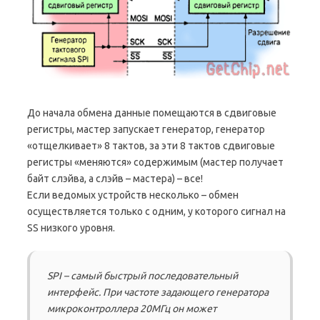
До начала обмена данные помещаются в сдвиговые
регистры, мастер запускает генератор, генератор
«отщелкивает» 8 тактов, за эти 8 тактов сдвиговые
регистры «меняются» содержимым (мастер получает
байт слэйва, а слэйв – мастера) – все!
Если ведомых устройств несколько – обмен
осуществляется только с одним, у которого сигнал на
SS низкого уровня.
SPI – самый быстрый последовательный
интерфейс. При частоте задающего генератора
микроконтроллера 20МГц он может