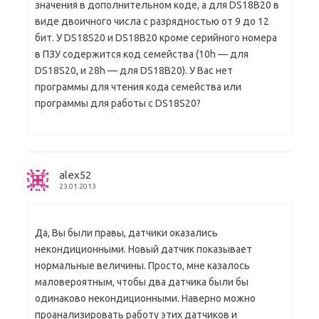
значения в дополнительном коде, а для DS18B20 в
виде двоичного числа с разрядностью от 9 до 12
бит. У DS18S20 и DS18B20 кроме серийного номера
в ПЗУ содержится код семейства (10h — для
DS18S20, и 28h — для DS18B20). У Вас нет
программы для чтения кода семейства или
программы для работы с DS18S20?
alex52
23.01.2013
Да, Вы были правы, датчики оказались
некондиционными. Новый датчик показывает
нормальные величины. Просто, мне казалось
маловероятным, чтобы два датчика были бы
одинаково некондиционными. Наверно можно
проанализировать работу этих датчиков и