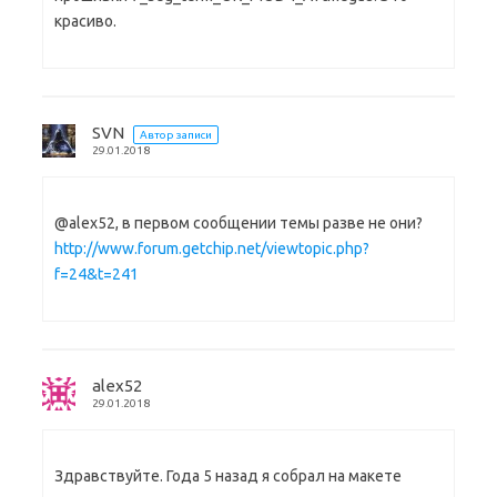
красиво.
SVN
Автор записи
29.01.2018
@alex52, в первом сообщении темы разве не они?
http://www.forum.getchip.net/viewtopic.php?
f=24&t=241
alex52
29.01.2018
Здравствуйте. Года 5 назад я собрал на макете