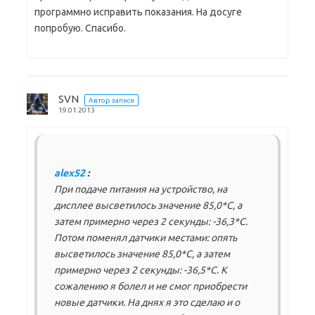
программно исправить показания. На досуге
попробую. Спасибо.
SVN
Автор записи
19.01.2013
alex52
:
При подаче питания на устройство, на
дисплее высветилось значение 85,0*С, а
затем примерно через 2 секунды: -36,3*С.
Потом поменял датчики местами: опять
высветилось значение 85,0*С, а затем
примерно через 2 секунды: -36,5*С. К
сожалению я болел и не смог приобрести
новые датчики. На днях я это сделаю и о