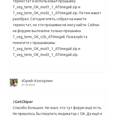
термостат и использовал прошывку
7_seg_term_OK_mod1_1_ATtmega8.zip и
7_seg_term_OK_mod2_1_ATtmega8.zip. Потом макет
разобрал. Сегодня опять собрал на макете
термостат, но эти прошивки не могу найти. Сейчас
на форуме выложена только прошывка
7_seg_term_OK_v2b_ATtmega8. Пожалуйста
помогите с прошывкамы
7_seg_term_OK_mod1_1_ATtmega8.zip и
7_seg_term_OK_mod2_1_ATtmega8.zip.
Юрий-Кокоулин
21.10.2016
2
GetChiper
Спасибо большое. Не знал, что тут форум ещё есть.
Не пришлось бы покупать индикатор с ОК. Да ещё и