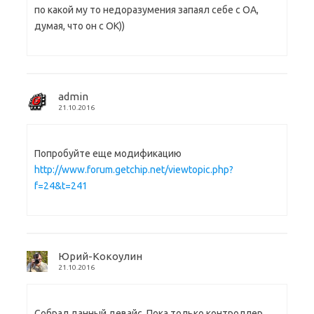
по какой му то недоразумения запаял себе с ОА,
думая, что он с ОК))
admin
21.10.2016
Попробуйте еще модификацию
http://www.forum.getchip.net/viewtopic.php?
f=24&t=241
Юрий-Кокоулин
21.10.2016
Собрал данный девайс. Пока только контроллер.