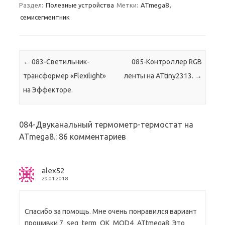
Раздел:
Полезные устройства
Метки:
ATmega8
,
семисегментник
Навигация по записям
←
083-Светильник-
085-Контроллер RGB
трансформер «Flexilight»
ленты на ATtiny2313.
→
на Эффекторе.
084-Двуканальный термометр-термостат на
ATmega8.
: 86 комментариев
alex52
29.01.2018
Спасибо за помощь. Мне очень понравился вариант
прошивки 7_seg_term_OK_MOD4_ATtmega8. Это