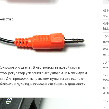
059
«At
ройство:
068
bit).
104
по
062
наг
Дел
н розового цвета). В настройках звуковой карты
мик
тво, регулятор усиления выкручиваем на максимум и
122
ия. Для проверки, направляем пульт на светодиод-
WS2
лизить к пульту), нажимаем клавишу – в динамиках
093
ATt
119
Дел