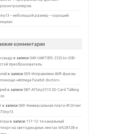
роконтроллеров.
iny13 – небольшой размер – хороший
енциал.
вежие комментарии
ксандр
к записи
040-UART(RS-232) to USB-
стой преобразователь.
ргий
к записи
059-Исправляем AVR фьюзы
 помощи «Atmega fusebit doctor».
рей
к записи
087-ATtiny2313 SD Card Talking
ce.
г
к записи
069-Универсальная плата-IR Driver
ATtiny13.
ітры
к записи
117-12-ти канальный
теор» на светодиодных лентах WS2812B и
uino.