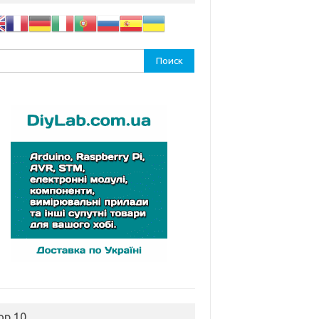
ти:
op 10