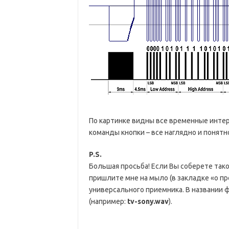
По картинке видны все временные интер
команды кнопки – все наглядно и понятн
P.S.
Большая просьба! Если Вы соберете так
пришлите мне на мыло (в закладке «о пр
универсального приемника. В названии ф
(например:
tv-sony.wav
).