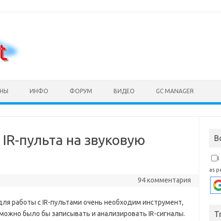
Перейти к содержимому
ОНЫ
ИНФО
ФОРУМ
ВИДЕО
GC MANAGER
 IR-пульта на звуковую
В
I
as p
94 комментария
для работы с IR-пультами очень необходим инструмент,
можно было бы записывать и анализировать IR-сигналы.
T