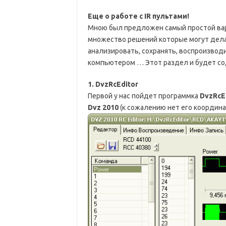
Еще о работе с IR пультами!
Мною был предложен самый простой вари
множество решений которые могут делат
анализировать, сохранять, воспроизвод
компьютером … Этот раздел и будет со
1. DvzRcEditor
Первой у нас пойдет программка
DvzRcEd
Dvz 2010
(к сожалению нет его координат