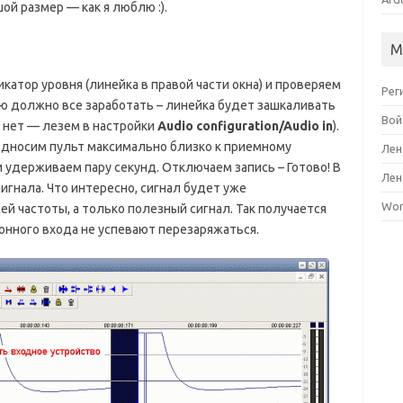
ой размер — как я люблю :).
М
атор уровня (линейка в правой части окна) и проверяем
Рег
ию должно все заработать – линейка будет зашкаливать
Вой
 нет — лезем в настройки
Audio configuration/Audio in
).
односим пульт максимально близко к приемному
Лен
 удерживаем пару секунд. Отключаем запись – Готово! В
Лен
игнала. Что интересно, сигнал будет уже
Wor
й частоты, а только полезный сигнал. Так получается
онного входа не успевают перезаряжаться.