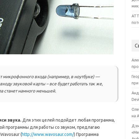
мик
ATT
пот
С
Але
про
нет микрофонного входа (например, в ноутбуке) —
Гео
при
ходу звуковой карты – все будет работать так же,
ла станет намного меньшей.
Анд
Devi
Оле
на 
си звука.
Для этих целей подойдет любая программа,
Дзм
имой программы для работы со звуком, предлагаю
«Ме
Wavosaur (
http://www.wavosaur.com/
) Программа
Ard