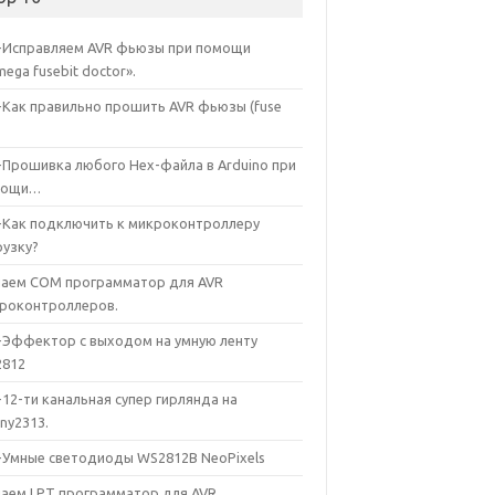
-Исправляем AVR фьюзы при помощи
mega fusebit doctor».
-Как правильно прошить AVR фьюзы (fuse
-Прошивка любого Hex-файла в Arduino при
мощи…
-Как подключить к микроконтроллеру
рузку?
аем COM программатор для AVR
роконтроллеров.
-Эффектор с выходом на умную ленту
812
-12-ти канальная супер гирлянда на
iny2313.
-Умные светодиоды WS2812B NeoPixels
аем LPT программатор для AVR