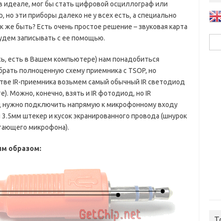
в идеале, мог бы стать цифровой осциллограф или
, но эти приборы далеко не у всех есть, а специально
к же быть? Есть очень простое решение – звуковая карта
удем записывать с ее помощью.
Най
сь, есть в Вашем компьютере) нам понадобиться
брать полноценную схему приемника с TSOP, но
тве IR-приемника возьмем самый обычный IR светодиод
). Можно, конечно, взять и IR фотодиод, но IR
д нужно подключить напрямую к микрофонному входу
 3.5мм штекер и кусок экранированного провода (шнурок
отающего микрофона).
м образом:
T