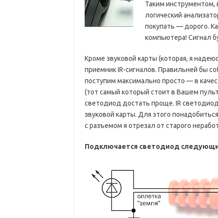
Таким инструментом, 
логический анализатор
покупать — дорого. Ка
компьютера! Сигнал б
Кроме звуковой карты (которая, я надею
приемник IR-сигналов. Правильней бы со
поступим максимально просто — в качес
(тот самый который стоит в Вашем пульте
светодиод достать проще. IR светодио
звуковой карты. Для этого понадобиться
с разъемом я отрезал от старого нераб
Подключается светодиод следующи