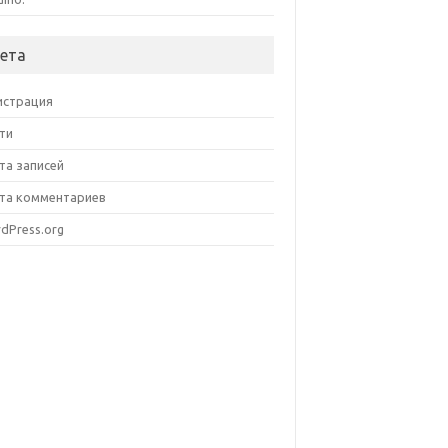
ета
истрация
ти
та записей
та комментариев
dPress.org